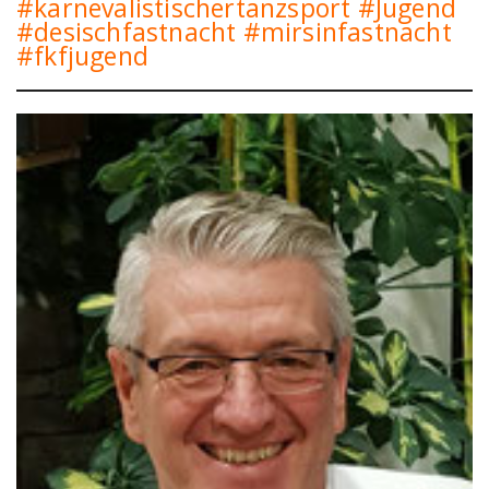
#karnevalistischertanzsport #Jugend
#desischfastnacht #mirsinfastnacht
#fkfjugend